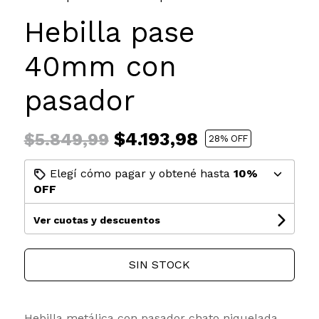
Hebilla pase
40mm con
pasador
$4.193,98
$5.849,99
28
% OFF
Elegí cómo pagar y obtené hasta
10%
OFF
Ver cuotas y descuentos
SIN STOCK
Hebilla metálica con pasador chato niquelada