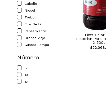
Caballo
Níquel
Trébol
Flor De Liz
Pensamiento
Tinta Color
Bronce Viejo
Pictorian Para T
X 500c
Guarda Pampa
$22.068
Número
8
10
12