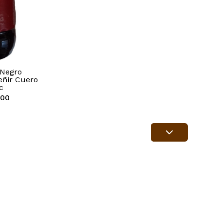
 Negro
eñir Cuero
c
,00