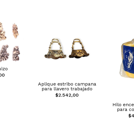
uizo
00
Aplique estribo campana
para llavero trabajado
$2.542,00
Hilo enc
para c
$4