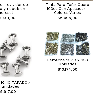
r revividor de
Tinta Para Teñir Cuero
a y nobuk en
100cc Con Aplicador -
aerosol
Colores Varios
9.401,00
$6.695,00
Remache 10-10 x 300
unidades
$10.174,00
10-10 TAPADO x
 unidades
15.917,00