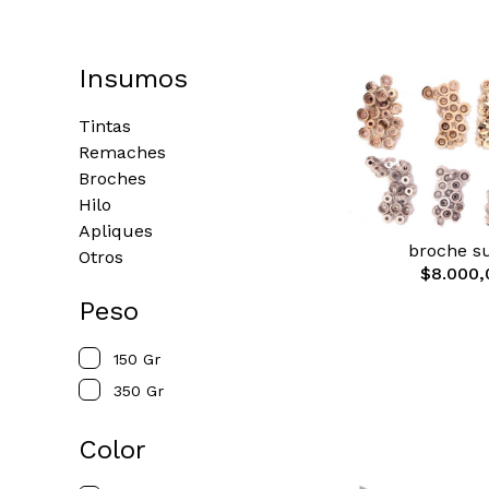
Insumos
Tintas
Remaches
Broches
Hilo
Apliques
broche s
Otros
$8.000,
Peso
150 Gr
350 Gr
Color