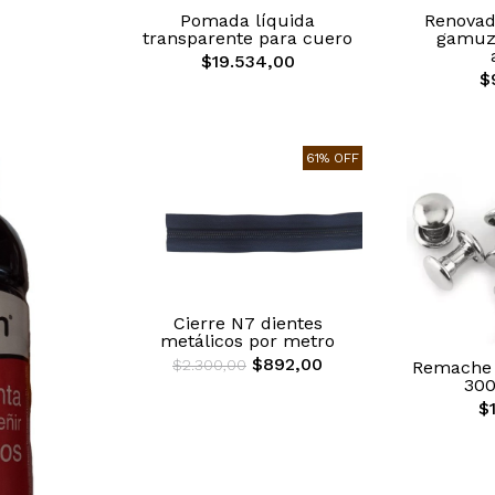
Pomada líquida
Renovado
transparente para cuero
gamuz
$19.534,00
$
61% OFF
Cierre N7 dientes
metálicos por metro
$892,00
$2.300,00
Remache 
300
$